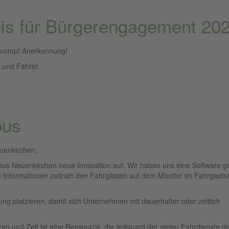
is für Bürgerengagement 20
 prompt Anerkennung!
n und Fahrer.
bus
uenkirchen,
bus Neuenkirchen neue Innovation auf. Wir haben uns eine Software g
nen Informationen zeitnah den Fahrgästen auf dem Monitor im Fahrgast
ung platzieren, damit sich Unternehmen mit dauerhafter oder zeitlich
ren und Zeit ist eine Ressource, die aufgrund der vielen Fahrdienste d