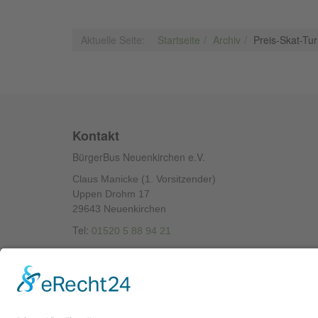
Aktuelle Seite:
Startseite
Archiv
Preis-Skat-Tu
Kontakt
BürgerBus Neuenkirchen e.V.
Claus Manicke (1. Vorsitzender)
Uppen Drohm 17
29643 Neuenkirchen
Tel:
01520 5 88 94 21
Bootstrap
is a front-end framework of Twitter, Inc. Code license