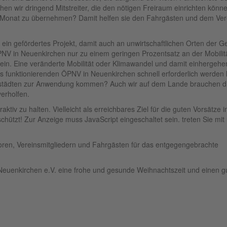
en wir dringend Mitstreiter, die den nötigen Freiraum einrichten könn
im Monat zu übernehmen? Damit helfen sie den Fahrgästen und dem Ver
 ein gefördertes Projekt, damit auch an unwirtschaftlichen Orten der 
NV in Neuenkirchen nur zu einem geringen Prozentsatz an der Mobilit
ein. Eine veränderte Mobilität oder Klimawandel und damit einhergeh
es funktionierenden ÖPNV in Neuenkirchen schnell erforderlich werden 
oßstädten zur Anwendung kommen? Auch wir auf dem Lande brauchen d
verholfen.
tiv zu halten. Vielleicht als erreichbares Ziel für die guten Vorsätze
chützt! Zur Anzeige muss JavaScript eingeschaltet sein.
treten Sie mit 
en, Vereinsmitgliedern und Fahrgästen für das entgegengebrachte
Neuenkirchen e.V. eine frohe und gesunde Weihnachtszeit und einen g