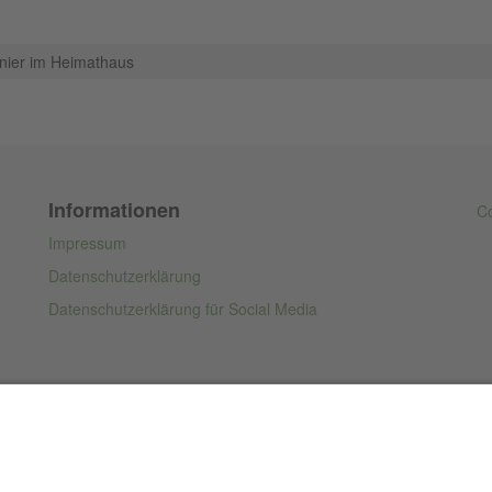
rnier im Heimathaus
Informationen
Co
Impressum
Datenschutzerklärung
Datenschutzerklärung für Social Media
d under
MIT License.