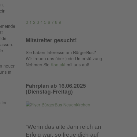
en.
ein
0
1
2
3
4
5
6
7
8
9
Gemeinde
ät
ende
Mitstreiter gesucht!
lassen.
ie
Sie haben Interesse am BürgerBus?
Wir freuen uns über jede Unterstützung.
Nehmen Sie
Kontakt
mit uns auf!
 im neuen
uns in
Fahrplan ab 16.06.2025
(Dienstag-Freitag)
uten
“Wenn das alte Jahr reich an
Erfolg war, so freue dich auf