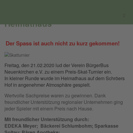
BürgerBus Neuenkirchen e.V.
Preis-Skat-Turnier im
Heimathaus
Der Spass ist auch nicht zu kurz gekommen!
Freitag, den 21.02.2020
lud der Verein BürgerBus
Neuenkirchen e.V. zu einem Preis-Skat-Turnier ein.
In kleiner Runde wurde im Heimathaus auf dem Schröers
Hof in angenehmer Atmosphäre gespielt.
Wertvolle Sachpreise waren zu gewinnen. Dank
freundlicher Unterstützung regionaler Unternehmen ging
jeder Spieler mit einem Preis nach Hause.
Mit freundlicher Unterstützung durch:
EDEKA Meyer; Bäckerei Schlumbohm; Sparkasse
Soltau; Bären Apotheke;