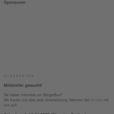
Sponsoren
0
1
2
3
4
5
6
7
8
9
Mitstreiter gesucht!
Sie haben Interesse am BürgerBus?
Wir freuen uns über jede Unterstützung. Nehmen Sie
Kontakt
mit
uns auf!