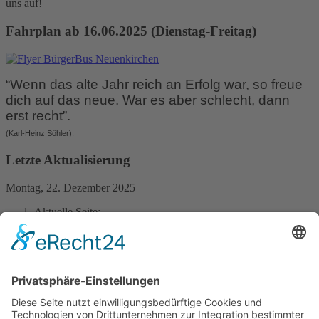
uns auf!
Fahrplan ab 16.06.2025 (Dienstag-Freitag)
“Wenn das alte Jahr reich an Erfolg war, so freue
dich auf das neue. War es aber schlecht, dann
erst recht”.
(Karl-Heinz Söhler).
Letzte Aktualisierung
Montag, 22. Dezember 2025
Aktuelle Seite:
Startseite
Archiv
Start auf unbestimmten Zeitpunkt verschoben
Kontakt